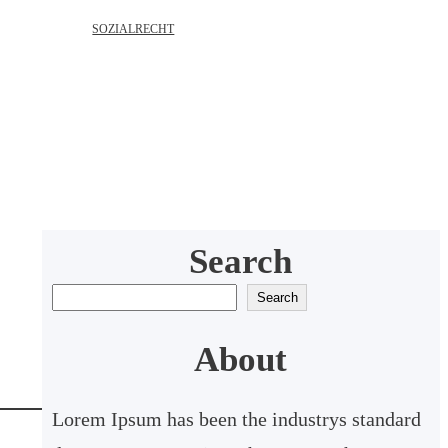
SOZIALRECHT
Search
S
Search
u
About
c
h
Lorem Ipsum has been the industrys standard
e